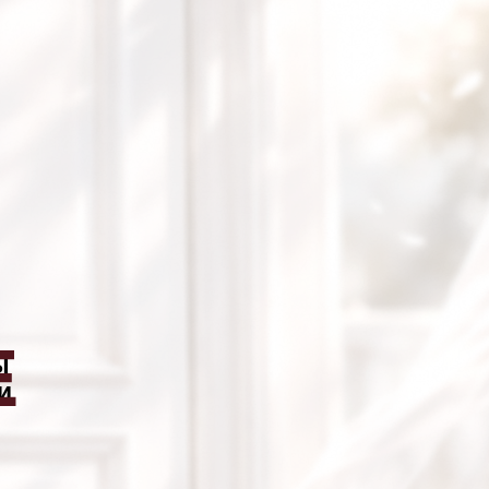
Е
ы
и