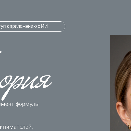
туп к приложению с ИИ
емент формулы
ринимателей,