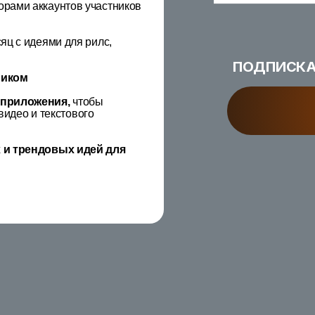
орами аккаунтов участников
яц с идеями для рилс,
ПОДПИСКА 
ником
приложения,
чтобы
видео и текстового
и трендовых идей для